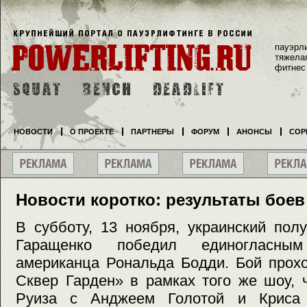
пауэрл
тяжела
фитнес
НОВОСТИ
О ПРОЕКТЕ
ПАРТНЕРЫ
ФОРУМ
АНОНСЫ
СОР
Новости коротко: результаты боев
В субботу, 13 ноября, украинский пол
Гаращенко победил единогласны
американца Рональда Бодди. Бой прох
Сквер Гарден» в рамках того же шоу, 
Руиза с Анджеем Голотой и Криса