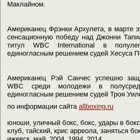
Маклайном.
Американец Фрэнки Архулета, в марте 
сенсационную победу над Джонни Тапиа
титул WBC International в полуле
единогласным решением судей Хесуса П
Американец Рэй Санчес успешно защ
WBC среди молодежи в полусред
единогласным решением судей Троя Уилс
по информации сайта
allboxing.ru
юноши, уличный бокс, бокс, удары в бокс
клуб, тайский, крис арреола, заняться бо
ижевск, май, 2004, 1994, 2014