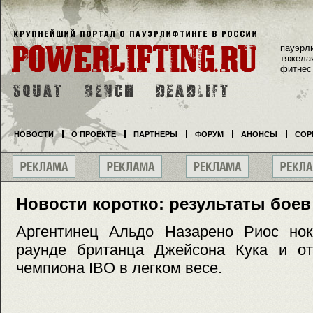
пауэрл
тяжела
фитнес
НОВОСТИ
О ПРОЕКТЕ
ПАРТНЕРЫ
ФОРУМ
АНОНСЫ
СОР
Новости коротко: результаты боев
Аргентинец Альдо Назарено Риос нок
раунде британца Джейсона Кука и от
чемпиона IBO в легком весе.