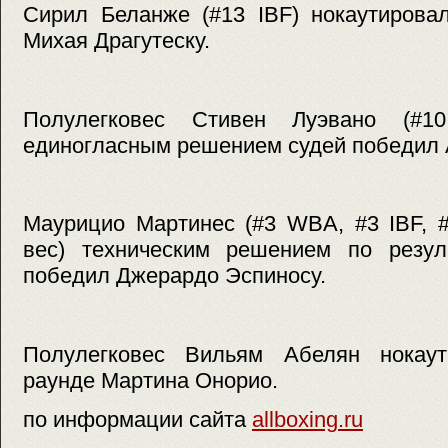
Сирил Беланже (#13 IBF) нокаутирова
Михая Драгутеску.
Полулегковес Стивен Луэвано (
единогласным решением судей победил 
Маурицио Мартинес (#3 WBA, #3 IBF,
вес) техническим решением по резул
победил Джерардо Эспиносу.
Полулегковес Вильям Абелян нокаут
раунде Мартина Онорио.
по информации сайта
allboxing.ru