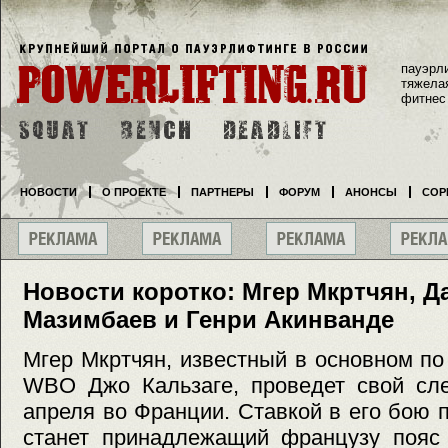
пауэрл
тяжела
фитнес
НОВОСТИ
О ПРОЕКТЕ
ПАРТНЕРЫ
ФОРУМ
АНОНСЫ
СОР
Новости коротко: Мгер Мкртчян, Д
Мазимбаев и Генри Акинванде
Мгер Мкртчян, известный в основном п
WBO Джо Кальзаге, проведет свой сл
апреля во Франции. Ставкой в его бою
станет принадлежащий французу пояс