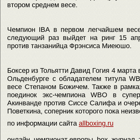
втором среднем весе.
Чемпион IBA в первом легчайшем вес
следующий раз выйдет на ринг 15 апр
против танзанийца Фрэнсиса Миеюшо.
Боксер из Тольятти Давид Гогия 4 марта
Ольденбурге с обладателем титула WB
весе Степаном Божичем. Также в рамка
поединок экс-чемпиона WBO в супер
Акинванде против Сиссе Салифа и очер
Поветкина, соперник которого пока неизв
по информации сайта
allboxing.ru
онлайн, чемпионат европы, box, журнал,