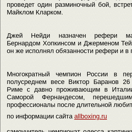
проведет один разминочный бой, встре
Майклом Кларком.
Джей Нейди назначен рефери ма
Бернардом Хопкинсом и Джерменом Тей
он же исполнял обязанности рефери и в 
Многократный чемпион России в пе
полусреднем весе Виктор Баранов 26 
Риме с давно проживающим в Италии
Саморой Фернандесом, перешедш
профессионалы после длительной любит
по информации сайта
allboxing.ru
самоучитель, чемпионат, одесса, картинки,