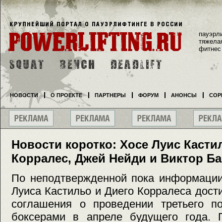
пауэрл
тяжела
фитнес
НОВОСТИ
О ПРОЕКТЕ
ПАРТНЕРЫ
ФОРУМ
АНОНСЫ
СОР
Новости коротко: Хосе Луис Касти
Корралес, Джей Нейди и Виктор Б
По неподтвержденной пока информации
Луиса Кастильо и Диего Корралеса дост
соглашения о проведении третьего п
боксерами в апреле будущего года. 