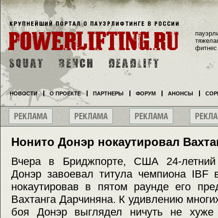
пауэрл
тяжела
фитнес
НОВОСТИ
О ПРОЕКТЕ
ПАРТНЕРЫ
ФОРУМ
АНОНСЫ
СОР
Нонито Донэр нокаутировал Вахта
Вчера в Бриджпорте, США 24-летний
Донэр завоевал титула чемпиона IBF 
нокаутировав в пятом раунде его пре
Вахтанга Дарчиняна. К удивлению многи
боя Донэр выглядел ничуть не хуже