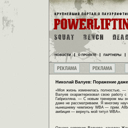
НОВОСТИ
О ПРОЕКТЕ
ПАРТНЕРЫ
Николай Валуев: Поражение даже
«Моя жизнь изменилась полностью, — 
Валуев охарактеризовал свою работу 
Габриэляна. — С новым тренером мы з
даже не рассматриваем. Я многому науч
нынешнему чемпиону WBA — прим. Allbo
амбиция — вернуть мой титул WBA».
Однако соперник Валуева, канадец Жан