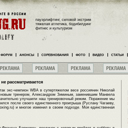
пауэрлифтинг, силовой экстрим
тяжелая атлетика, бодибилдинг
фитнес и культуризм
ФОРУМ
АНОНСЫ
СОРЕВНОВАНИЯ
ФОТО
ВИДЕО
СТАТЬИ
 не рассматривается
так экс-чемпион WBA в супертяжелом весе россиянин Николай
с новым тренером, Александром Зиминым, заменившим Манвела
начительно улучшили наш тренировочный режим. Поражение мы
ился после своего единственного проигрыша (Руслану Чагаеву,
xing.ru) и многое изменил в своем подходе. Моя единственная
-Франсуа Бержерон, поединок с которым пройдет в субботу в