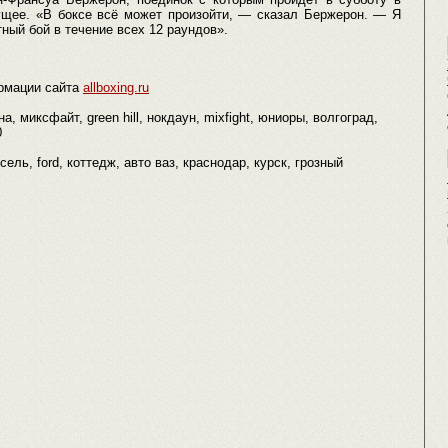
ущее. «В боксе всё может произойти, — сказал Бержерон. — Я
тный бой в течение всех 12 раундов».
рмации сайта
allboxing.ru
а, миксфайт, green hill, нокдаун, mixfight, юниоры, волгоград,
0
ксель, ford, коттедж, авто ваз, краснодар, курск, грозный