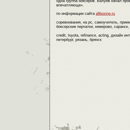
одна группа боксеров. Валуев начал про
впечатляюще».
по информации сайта
allboxing.ru
соревнования, на pc, самоучитель, приемы
боксерские перчатки, кемерово, саранск, 
credit, toyota, refinance, acting, дизайн
петербург, рязань, брянск