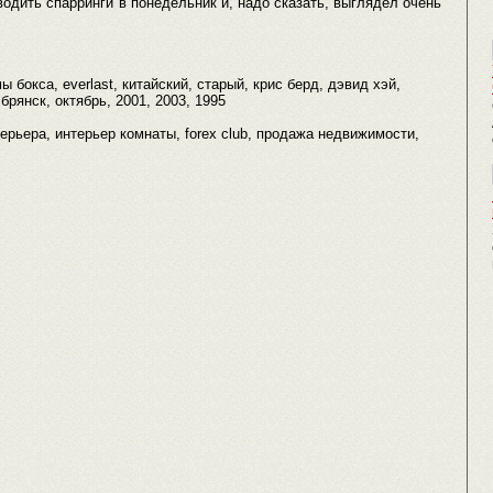
водить спарринги в понедельник и, надо сказать, выглядел очень
 бокса, everlast, китайский, старый, крис берд, дэвид хэй,
брянск, октябрь, 2001, 2003, 1995
 интерьера, интерьер комнаты, forex club, продажа недвижимости,