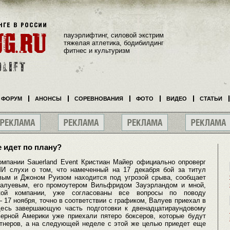
пауэрлифтинг, силовой экстрим
тяжелая атлетика, бодибилдинг
фитнес и культуризм
ФОРУМ
АНОНСЫ
СОРЕВНОВАНИЯ
ФОТО
ВИДЕО
СТАТЬИ
 идет по плану?
омпании Sauerland Event Кристиан Майер официально опроверг
И слухи о том, что намеченный на 17 декабря бой за титул
ым и Джоном Руизом находится под угрозой срыва, сообщает
Валуевым, его промоутером Вильфридом Зауэрландом и мной,
ской компании, уже согласованы все вопросы по поводу
17 ноября, точно в соответствии с графиком, Валуев приехал в
десь завершающую часть подготовки к двенадцатираундовому
ерной Америки уже приехали пятеро боксеров, которые будут
артнеров, а на следующей неделе с этой же целью приедет еще