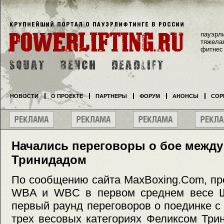
пауэрл
тяжела
фитнес
НОВОСТИ
О ПРОЕКТЕ
ПАРТНЕРЫ
ФОРУМ
АНОНСЫ
СОР
Начались переговоры о бое между
Тринидадом
По сообщению сайта MaxBoxing.Com, пр
WBA и WBC в первом среднем весе Ш
первый раунд переговоров о поединке с
трех весовых категориях Феликсом Три