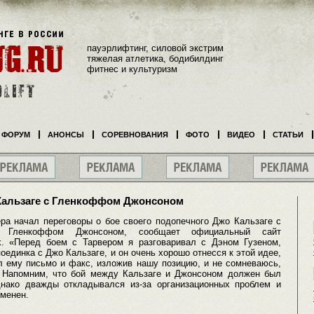
пауэрлифтинг, силовой экстрим
тяжелая атлетика, бодибилдинг
фитнес и культуризм
ФОРУМ
АНОНСЫ
СОРЕВНОВАНИЯ
ФОТО
ВИДЕО
СТАТЬИ
Кальзаге с Гленкоффом Джонсоном
ра начал переговоры о бое своего подопечного Джо Кальзаге с
а Гленкоффом Джонсоном, сообщает официальный сайт
k. «Перед боем с Тарвером я разговаривал с Дэном Гузеном,
оединка с Джо Кальзаге, и он очень хорошо отнесся к этой идее,
л ему письмо и факс, изложив нашу позицию, и не сомневаюсь,
 Напомним, что бой между Кальзаге и Джонсоном должен был
днако дважды откладывался из-за организационных проблем и
тменен.