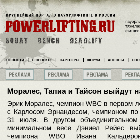
пауэрл
тяжела
фитнес
НОВОСТИ
О ПРОЕКТЕ
ПАРТНЕРЫ
ФОРУМ
АНОНСЫ
СОР
Моралес, Тапиа и Тайсон выйдут н
Эрик Моралес, чемпион WBC в первом ле
с Карлосом Эрнандесом, чемпионом по 
31 июля. В другом объединительном
минимальном весе Дэниел Рейес вый
чемпиона WBO Ивана Кальдер