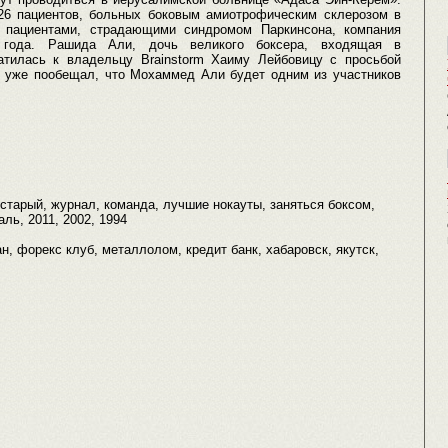
26 пациентов, больных боковым амиотрофическим склерозом в
с пациентами, страдающими синдромом Паркинсона, компания
а года. Рашида Али, дочь великого боксера, входящая в
атилась к владельцу Brainstorm Хаиму Лейбовицу с просьбой
от уже пообещал, что Мохаммед Али будет одним из участников
 старый, журнал, команда, лучшие нокауты, заняться боксом,
аль, 2011, 2002, 1994
сан, форекс клуб, металлолом, кредит банк, хабаровск, якутск,