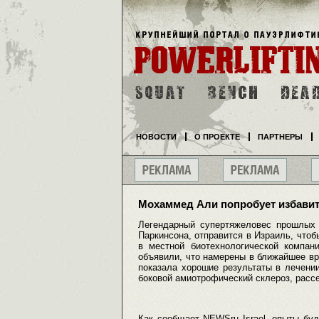
НОВОСТИ
О ПРОЕКТЕ
ПАРТНЕРЫ
Мохаммед Али попробует избавитс
Легендарный супертяжеловес прошлых
Паркинсона, отправится в Израиль, что
в местной биотехнологической компани
объявили, что намерены в ближайшее в
показала хорошие результаты в лечени
боковой амиотрофический склероз, рассе
Как сообщает NEWSru Israel, опыты бу