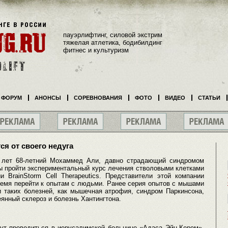
пауэрлифтинг, силовой экстрим
тяжелая атлетика, бодибилдинг
фитнес и культуризм
ФОРУМ
АНОНСЫ
СОРЕВНОВАНИЯ
ФОТО
ВИДЕО
СТАТЬИ
я от своего недуга
 лет 68-летний Мохаммед Али, давно страдающий синдромом
бы пройти экспериментальный курс лечения стволовыми клетками
и BrainStorm Cell Therapeutics. Представители этой компании
ремя перейти к опытам с людьми. Ранее серия опытов с мышами
и таких болезней, как мышечная атрофия, синдром Паркинсона,
янный склероз и болезнь Хантингтона.
дут проводиться в иерусалимской больнице «Адаса Эйн-Керем».