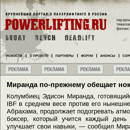
пауэрл
тяжела
фитнес
НОВОСТИ
О ПРОЕКТЕ
ПАРТНЕРЫ
ФОРУМ
АНОНСЫ
СОР
Миранда по-прежнему обещает нок
Колумбиец Эдисон Миранда, готовящийс
IBF в среднем весе против его нынешн
Абрахама, продолжает подогревать атм
боксер, который учится каждый день 
улучшает свои навыки, — сообщил Мир