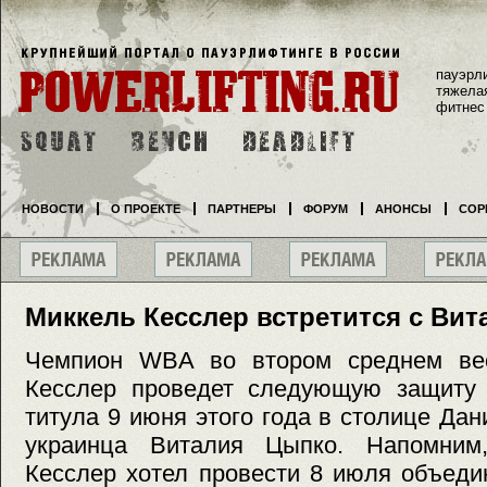
пауэрл
тяжела
фитнес
НОВОСТИ
О ПРОЕКТЕ
ПАРТНЕРЫ
ФОРУМ
АНОНСЫ
СОР
Миккель Кесслер встретится с Ви
Чемпион WBA во втором среднем вес
Кесслер проведет следующую защиту
титула 9 июня этого года в столице Дан
украинца Виталия Цыпко. Напомним,
Кесслер хотел провести 8 июля объеди