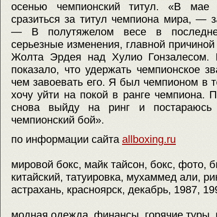
осенью чемпионский титул. «В мае 
сразиться за титул чемпиона мира, — 
— В полутяжелом весе в последне
серьезные изменения, главной причиной
Жолта Эрдея над Хулио Гонзалесом. 
показало, что удержать чемпионское зв
чем завоевать его. Я был чемпионом в т
хочу уйти на покой в ранге чемпиона. 
снова выйду на ринг и постараюсь 
чемпионский бой».
по информации сайта
allboxing.ru
мировой бокс, майк тайсон, бокс, фото, 
китайский, татуировка, мухаммед али, рин
астрахань, красноярск, декабрь, 1987, 19
модная одежда, финансы, горячие туры, к