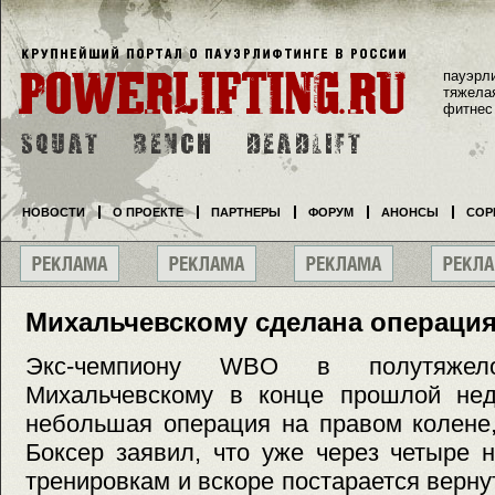
пауэрл
тяжела
фитнес
НОВОСТИ
О ПРОЕКТЕ
ПАРТНЕРЫ
ФОРУМ
АНОНСЫ
СОР
Михальчевскому сделана операци
Экс-чемпиону WBO в полутяже
Михальчевскому в конце прошлой не
небольшая операция на правом колене,
Боксер заявил, что уже через четыре 
тренировкам и вскоре постарается верну