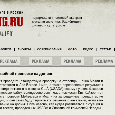
пауэрлифтинг, силовой экстрим
тяжелая атлетика, бодибилдинг
фитнес и культуризм
ФОРУМ
АНОНСЫ
СОРЕВНОВАНИЯ
ФОТО
ВИДЕО
СТАТЬИ
двойной проверке на допинг
ет проводить стандартную проверку на стероиды Шейна Мозли и
третятся в Лас-Вегасе 1 мая, а также перепроверит результаты
нтидопингового агентства США (USADA) возьмут у этих боксеров
тервью сайту Boxingscene.com глава комиссии Кит Кайзер, тот
ить проверку Мейвезера и Мозли на запрещенные препараты, не
ии, и они сами будут принимать решение о наказании, если кто-
вание на допинг. Пока неясно, как будет развиваться ситуация в
и тестов, проведенных USADA и Спортивной комиссией Невады.