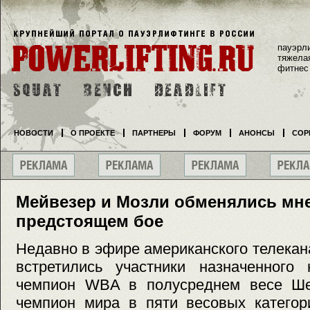
пауэрл
тяжела
фитнес
НОВОСТИ
О ПРОЕКТЕ
ПАРТНЕРЫ
ФОРУМ
АНОНСЫ
СОР
Мейвезер и Мозли обменялись мн
предстоящем бое
Недавно в эфире американского телека
встретились участники назначенного
чемпион WBA в полусреднем весе Ш
чемпион мира в пяти весовых категор