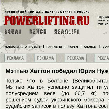
пауэрл
тяжела
фитнес
НОВОСТИ
О ПРОЕКТЕ
ПАРТНЕРЫ
ФОРУМ
АНОНСЫ
СОР
Мэттью Хаттон победил Юрия Нуж
Только что в Болтоне (Великобрита
Мэттью Хаттон успешно защитил титу
полусреднем весе (до 66,7 кг) по
решением судей украинского боксера 
судейских записок в пользу Хаттона сост