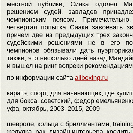
местной публики, Сиака одолел Ма
решением судей, завладев принадле
чемпионским поясом. Примечательно
четвертая попытка Сиаки завоевать з
причем две из предыдущих трех закон
судейскими решениями не в его пол
чемпионов обязывали дать пуэрторика
также, что несколько дней назад Мандай
и вышел на ринг вопреки рекомендациям
по информации сайта
allboxing.ru
каратэ, спорт, для начинающих, где купит
для бокса, советский, федор емельяненко,
уфа, октябрь, 2003, 2015, 2009
шевроле, кольца с бриллиантами, training,
желудка, рак, дизайн интерьера, кредиты