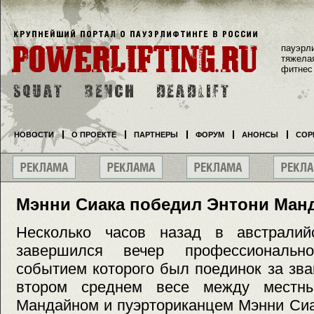
пауэрл
тяжела
фитнес
НОВОСТИ
О ПРОЕКТЕ
ПАРТНЕРЫ
ФОРУМ
АНОНСЫ
СОР
Мэнни Сиака победил Энтони Ман
Несколько часов назад в австралий
завершился вечер профессиональн
событием которого был поединок за зв
втором среднем весе между местн
Мандайном и пуэрториканцем Мэнни Сиа