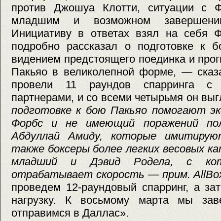
против Джошуа Клотти, ситуации с 
младшим и возможном завершени
Инициативу в ответах взял на себя Ф
подробно рассказал о подготовке к б
видением предстоящего поединка и прог
Пакьяо в великолепной форме, — сказ
провели 11 раундов спарринга с 
партнерами, и со всеми четырьмя он вы
подготовке к бою Пакьяо помогают эк
Форбс и не имеющий поражений пол
Абдуллай Амиду, которые имитиру
также боксеры более легких весовых к
младший и Дэвид Родела, с кот
отрабатывает скорость — прим. AllBox
проведем 12-раундовый спарринг, а за
нагрузку. К восьмому марта мы зав
отправимся в Даллас».