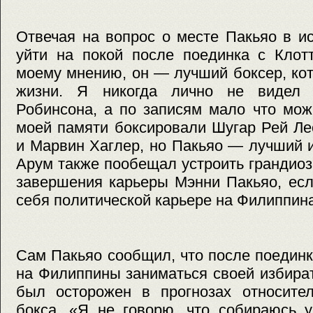
Отвечая на вопрос о месте Пакьяо в и
уйти на покой после поединка с Клот
моему мнению, он — лучший боксер, кот
жизни. Я никогда лично не видел
Робинсона, а по записям мало что мож
моей памяти боксировали Шугар Рей Л
и Марвин Хаглер, но Пакьяо — лучший из
Арум также пообещал устроить грандиоз
завершения карьеры Мэнни Пакьяо, есл
себя политической карьере на Филиппина
Сам Пакьяо сообщил, что после поединк
на Филиппины заниматься своей избира
был осторожен в прогнозах относител
бокса. «Я не говорю, что собираюсь 