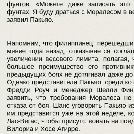
фунтов. «Можете даже записать это:
фунтах. Я буду драться с Моралесом в в
заявил Пакьяо.
Напомним, что филиппинец, перешедший
менее года назад, отказывается согла
увеличении весового лимита, полагая,
большое преимущество его противник
предыдущих боях не дотягивал даже до
Однако представители Пакьяо, среди ко
Фредди Роуч и менеджер Шелли Финк
заявить, что требования Моралеса не
отказа от боя. Шанс уговорить Пакьяо 
им представится уже на этой неделе, к
Лас-Вегас, чтобы присутствовать на по
Вилориа и Хосе Агирре.