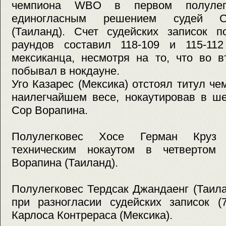
чемпиона WBO в первом полулег
единогласным решением судей Со
(Таиланд). Счет судейских записок п
раундов составил 118-109 и 115-11
мексиканца, несмотря на то, что во 
побывал в нокдауне.
Уго Казарес (Мексика) отстоял титул 
наилегчайшем весе, нокаутировав в ш
Сор Ворапина.
Полулегковес Хосе Герман Круз 
техническим нокаутом в четвертом
Ворапина (Таиланд).
Полулегковес Тердсак Джандаенг (Таил
при разногласии судейских записок (7
Карлоса Контрераса (Мексика).