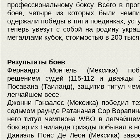
профессиональному боксу. Всего в про
боев, четыре из которых были чемпи
одержали победы в пяти поединках, усту
теперь увезут с собой на родину укр
металлами кубок, стоимостью в 200 тыся
Результаты боев
Фернандо Монтель (Мексика) поб
решением судей (115-112 и дважды 1
Посавана (Таиланд), защитив титул ч
легчайшем весе.
Джонни Гонзалес (Мексика) победил те
седьмом раунде Ратаначая Сор Ворапина
него титул чемпиона WBO в легчайшем
боксер из Таиланда трижды побывал в н
Даниэль Понс Де Леон (Мексика) заво