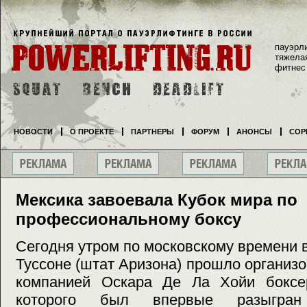
пауэрл
тяжела
фитнес
НОВОСТИ
О ПРОЕКТЕ
ПАРТНЕРЫ
ФОРУМ
АНОНСЫ
СОР
Мексика завоевала Кубок мира по
профессиональному боксу
Сегодня утром по московскому времени 
Туссоне (штат Аризона) прошло организ
компанией Оскара Де Ла Хойи боксе
которого был впервые разыгр