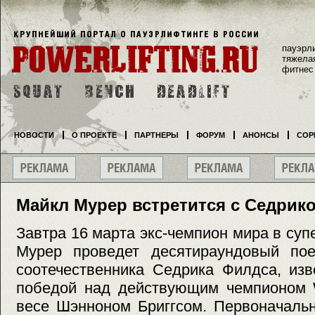
пауэрл
тяжела
фитнес
НОВОСТИ
О ПРОЕКТЕ
ПАРТНЕРЫ
ФОРУМ
АНОНСЫ
СОР
Майкл Мурер встретится с Седри
Завтра 16 марта экс-чемпион мира в су
Мурер проведет десятираундовый пое
соотечественника Седрика Филдса, изв
победой над действующим чемпионом
весе Шэнноном Бриггсом. Первоначальн