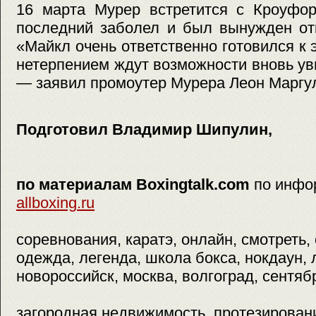
16 марта Мурер встретится с Кроуфор
последний заболел и был вынужден отк
«Майкл очень ответственно готовился к 
нетерпением ждут возможности вновь уви
— заявил промоутер Мурера Леон Маргу
Подготовил Владимир Шипулин,
по материалам Boxingtalk.com
по инфо
allboxing.ru
соревнования, каратэ, онлайн, смотреть,
одежда, легенда, школа бокса, нокдаун,
новороссийск, москва, волгоград, сентябр
загородная недвижимость, протезирован