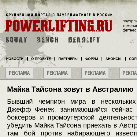
пауэрл
тяжела
фитнес
НОВОСТИ
О ПРОЕКТЕ
ПАРТНЕРЫ
ФОРУМ
АНОНСЫ
СОР
Майка Тайсона зовут в Австралию
Бывший чемпион мира в нескольких 
Джефф Фенек, занимающийся сейчас 
боксеров и промоутерской деятельнос
убедить Майка Тайсона приехать в Авст
там бой против набирающего известн