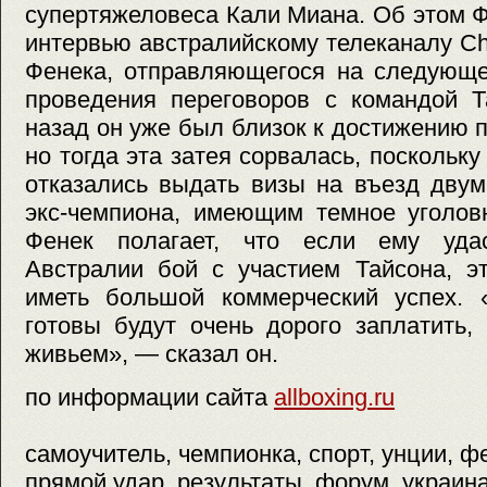
супертяжеловеса Кали Миана. Об этом 
интервью австралийскому телеканалу Ch
Фенека, отправляющегося на следующ
проведения переговоров с командой Т
назад он уже был близок к достижению 
но тогда эта затея сорвалась, поскольк
отказались выдать визы на въезд дву
экс-чемпиона, имеющим темное уголо
Фенек полагает, что если ему удас
Австралии бой с участием Тайсона, э
иметь большой коммерческий успех. 
готовы будут очень дорого заплатить,
живьем», — сказал он.
по информации сайта
allboxing.ru
самоучитель, чемпионка, спорт, унции, ф
прямой удар, результаты, форум, украина