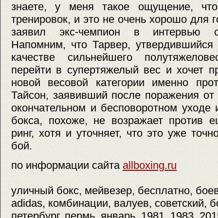
знаете, у меня такое ощущение, чт
тренировок, и это не очень хорошо для 
заявил экс-чемпион в интервью сай
Напомним, что Тарвер, утвердившийся
качестве сильнейшего полутяжелове
перейти в супертяжелый вес и хочет п
новой весовой категории именно про
Тайсон, заявивший после поражения от
окончательном и бесповоротном уходе 
бокса, похоже, не возражает против 
ринг, хотя и уточняет, что это уже точ
бой.
по информации сайта
allboxing.ru
уличный бокс, мейвезер, бесплатно, боев
adidas, комбинации, валуев, советский, б
петербург, пермь, январь, 1981, 1983, 201