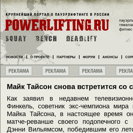
пауэрл
тяжела
фитнес
НОВОСТИ
О ПРОЕКТЕ
ПАРТНЕРЫ
ФОРУМ
АНОНСЫ
СОР
Майк Тайсон снова встретится со
Как заявил в недавнем телевизион
Финкель, советник экс-чемпиона мира
Майка Тайсона, в настоящее время он
матче-реванше своего подопечного с 
Дэнни Вильямсом, победившим его лет