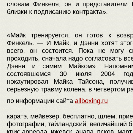
словам Финкеля, он и представители 
близки к подписанию контракта».
«Майк тренируется, он готов к воз
Финкель. — И Майк, и Дэнни хотят этого
всего, он состоится. Пока не могу с
проходить, сначала надо согласовать вс
Дэнни и самим Майком». Напомним
состоявшемся 30 июля 2004 год
нокаутировал Майка Тайсона, получ
серьезную травму колена, в четвертом р
по информации сайта
allboxing.ru
каратэ, мейвезер, бесплатно, шлем, при
фотографии, тайландский, величайший б
крис арреола, ижевск, анапа, псков, март,