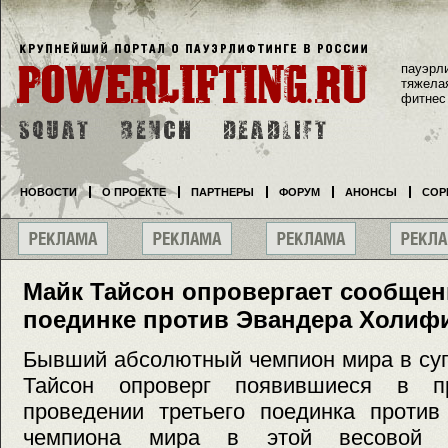
пауэрл
тяжела
фитнес
НОВОСТИ
О ПРОЕКТЕ
ПАРТНЕРЫ
ФОРУМ
АНОНСЫ
СОР
Майк Тайсон опровергает сообщен
поединке против Эвандера Холиф
Бывший абсолютный чемпион мира в су
Тайсон опроверг появившиеся в п
проведении третьего поединка против
чемпиона мира в этой весовой к