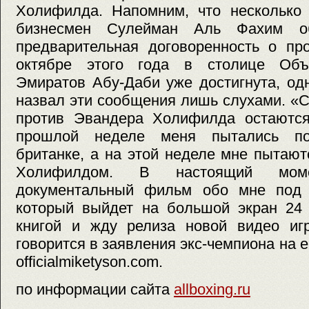
Холифилда. Напомним, что несколько 
бизнесмен Сулейман Аль Фахим о
предварительная договоренность о пр
октябре этого года в столице Объ
Эмиратов Абу-Даби уже достигнута, од
назвал эти сообщения лишь слухами. «
против Эвандера Холифилда остаются
прошлой неделе меня пытались по
британке, а на этой неделе мне пытают
Холифилдом. В настоящий мом
документальный фильм обо мне под 
который выйдет на большой экран 24 
книгой и жду релиза новой видео игр
говорится в заявления экс-чемпиона на 
officialmiketyson.com.
по информации сайта
allboxing.ru