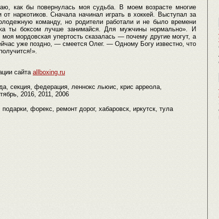
аю, как бы повернулась моя судьба. В моем возрасте многие
 от наркотиков. Сначала начинал играть в хоккей. Выступал за
олодежную команду, но родители работали и не было времени
и-ка ты боксом лучше занимайся. Для мужчины нормально». И
, моя мордовская упертость сказалась — почему другие могут, а
сейчас уже поздно, — смеется Олег. — Одному Богу известно, что
получится!».
ации сайта
allboxing.ru
да, секция, федерация, леннокс льюис, крис арреола,
тябрь, 2016, 2011, 2006
т, подарки, форекс, ремонт дорог, хабаровск, иркутск, тула