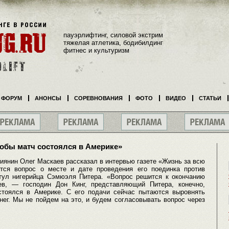
пауэрлифтинг, силовой экстрим
тяжелая атлетика, бодибилдинг
фитнес и культуризм
ФОРУМ
АНОНСЫ
СОРЕВНОВАНИЯ
ФОТО
ВИДЕО
СТАТЬИ
чтобы матч состоялся в Америке»
янин Олег Маскаев рассказал в интервью газете «Жизнь за всю
тся вопрос о месте и дате проведения его поединка против
тул нигерийца Сэмюэля Питера. «Вопрос решится к окончанию
ев, — господин Дон Кинг, представляющий Питера, конечно,
стоялся в Америке. С его подачи сейчас пытаются выровнять
ег. Мы не пойдем на это, и будем согласовывать вопрос через