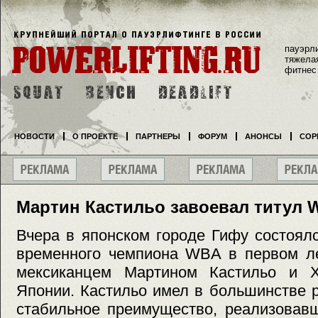
пауэрл
тяжела
фитнес
НОВОСТИ
О ПРОЕКТЕ
ПАРТНЕРЫ
ФОРУМ
АНОНСЫ
СОР
Мартин Кастильо завоевал титул
Вчера в японском городе Гифу состоял
временного чемпиона WBA в первом л
мексиканцем Мартином Кастильо и Х
Японии. Кастильо имел в большинстве 
стабильное преимущество, реализовав