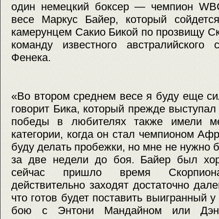
один немецкий боксер — чемпион WB
весе Маркус Байер, который сойдетс
камерунцем Сакио Бикой по прозвищу Ск
команду известного австралийского
Фенека.
«Во втором среднем весе я буду еще с
говорит Бика, который прежде выступал 
победы в любителях также имели ме
категории, когда он стал чемпионом Афр
буду делать пробежки, но мне не нужно б
за две недели до боя. Байер был хо
сейчас пришло время Скорпио
действительно заходят достаточно дал
что готов будет поставить выигранный у
бою с Энтони Мандайном или Дэнн