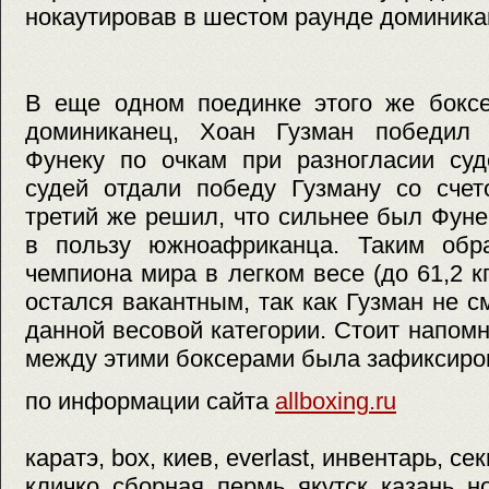
нокаутировав в шестом раунде доминика
В еще одном поединке этого же боксе
доминиканец, Хоан Гузман победил
Фунеку по очкам при разногласии суд
судей отдали победу Гузману со счето
третий же решил, что сильнее был Фуне
в пользу южноафриканца. Таким обр
чемпиона мира в легком весе (до 61,2 к
остался вакантным, так как Гузман не с
данной весовой категории. Cтоит напомн
между этими боксерами была зафиксиро
по информации сайта
allboxing.ru
каратэ, box, киев, everlast, инвентарь, с
кличко, сборная, пермь, якутск, казань, н