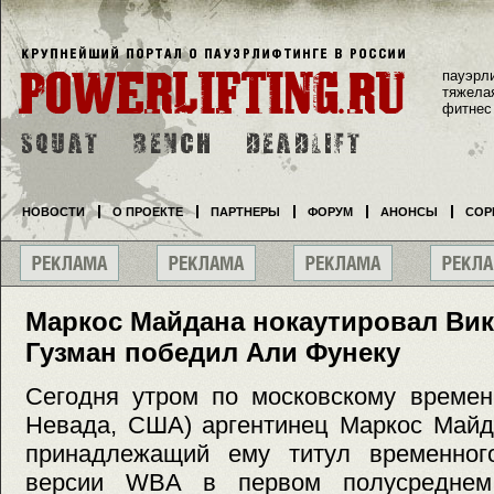
пауэрл
тяжела
фитнес
НОВОСТИ
О ПРОЕКТЕ
ПАРТНЕРЫ
ФОРУМ
АНОНСЫ
СОР
Маркос Майдана нокаутировал Вик
Гузман победил Али Фунеку
Сегодня утром по московскому времен
Невада, США) аргентинец Маркос Майд
принадлежащий ему титул временног
версии WBA в первом полусреднем 