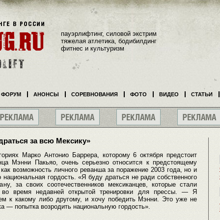
пауэрлифтинг, силовой экстрим
тяжелая атлетика, бодибилдинг
фитнес и культуризм
ФОРУМ
АНОНСЫ
СОРЕВНОВАНИЯ
ФОТО
ВИДЕО
СТАТЬИ
драться за всю Мексику»
гориях Марко Антонио Баррера, которому 6 октября предстоит
нца Мэнни Пакьяо, очень серьезно относится к предстоящему
 как возможность личного реванша за поражение 2003 года, но и
го национальная гордость. «Я буду драться не ради собственного
ну, за своих соотечественников мексиканцев, которые стали
 во время недавней открытой тренировки для прессы. — Я
ем к какому либо другому, и хочу победить Мэнни. Это уже не
ка — попытка возродить национальную гордость».