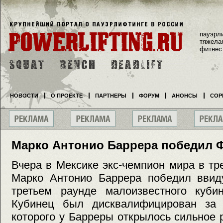
пауэрл
тяжела
фитнес
НОВОСТИ
О ПРОЕКТЕ
ПАРТНЕРЫ
ФОРУМ
АНОНСЫ
СОР
Марко Антонио Баррера победил 
Вчера в Мексике экс-чемпион мира в тр
Марко Антонио Баррера победил ввид
третьем раунде малоизвестного куби
Кубинец был дисквалифицирован за 
которого у Барреры открылось сильное