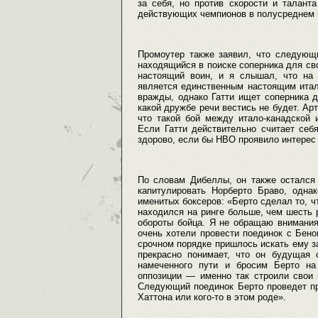
за себя, но против скорости и талант
действующих чемпионов в полусреднем в
Промоутер также заявил, что следующи
находящийся в поиске соперника для св
настоящий воин, и я слышал, что на
является единственным настоящим итал
вражды, однако Гатти ищет соперника д
какой дружбе речи вестись не будет. Ар
что такой бой между итало-канадской 
Если Гатти действительно считает себ
здорово, если бы НВО проявило интерес 
По словам Дибеллы, он также остался 
капитулировать Норберто Браво, одна
именитых боксеров: «Берто сделал то, ч
находился на ринге больше, чем шесть 
обороты бойца. Я не обращаю внимания
очень хотели провести поединок с Бено
срочном порядке пришлось искать ему з
прекрасно понимает, что он будущая 
намеченного пути и бросим Берто на
оппозиции — именно так строили свои 
Следующий поединок Берто проведет пр
Хаттона или кого-то в этом роде».