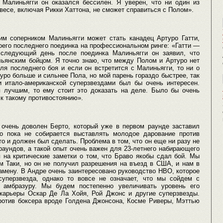
а Малиньягги он оказался бессилен. Я уверен, что ни один из
есе, включая Рикки Хаттона, не сможет справиться с Полом».
м соперником Малиньягги может стать канадец Артуро Гатти,
оего последнего поединка на профессиональном ринге: «Гатти —
 следующий день после поединка Малиньягги он заявил, что
ьянским бойцом. Я точно знаю, что между Полом и Артуро нет
ля последнего боя и если он встретится с Малиньягги, то ни о
туро больше и сильнее Пола, но мой парень гораздо быстрее, так
и итало-американской суперзвездами был бы очень интересен.
я лучшим, то ему стоит это доказать на деле. Было бы очень
к такому противостоянию».
очень доволен Берто, который уже в первом раунде заставил
ко пока не собирается выставлять молодое дарование против
то и должен был сделать. Проблема в том, что он еще ни разу не
раундов, а такой опыт очень важен для 23-летнего набирающего
 на критические заметки о том, что Браво якобы сдал бой. Мы
м Таки, но он не получил разрешения на въезд в США, и нам в
амену. В Андре очень заинтересовано руководство НВО, которое
суперзвезда, однако то вовсе не означает, что мы сойдем с
 амбразуру. Мы будем постепенно увеличивать уровень его
карьеры Оскар Де Ла Хойя, Рой Джонс и другие суперзвезды.
отив боксера вроде Голдена Джонсона, Косме Риверы, Мэттью