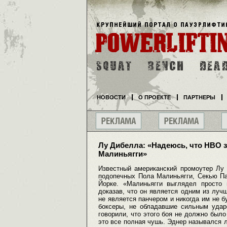
НОВОСТИ
О ПРОЕКТЕ
ПАРТНЕРЫ
Лу Дибелла: «Надеюсь, что НВО з
Малиньягги»
Известный американский промоутер Лу 
подопечных Пола Малиньягги, Секью П
Йорке. «Малиньягги выглядел просто
доказав, что он является одним из лу
не является панчером и никогда им не б
боксеры, не обладавшие сильным удар
говорили, что этого боя не должно было
это все полная чушь. Эднер назывался 