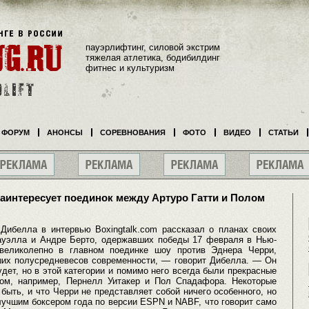
пауэрлифтинг, силовой экстрим
тяжелая атлетика, бодибилдинг
фитнес и культуризм
ФОРУМ
АНОНСЫ
СОРЕВНОВАНИЯ
ФОТО
ВИДЕО
СТАТЬИ
аинтересует поединок между Артуро Гатти и Полом
Дибелла в интервью Boxingtalk.com рассказал о планах своих
ауэлла и Андре Берто, одержавших победы 17 февраля в Нью-
 великолепно в главном поединке шоу против Эднера Черри,
чших полусредневесов современности, — говорит Дибелла. — Он
удет, но в этой категории и помимо него всегда были прекрасные
ом, например, Пернелл Уитакер и Пол Спадафора. Некоторые
 быть, и что Черри не представляет собой ничего особенного, но
лучшим боксером года по версии ESPN и NABF, что говорит само