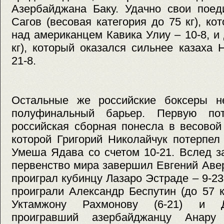
Азербайджана Баку. Удачно свои поед
Сагов (весовая категория до 75 кг), к
над американцем Кавика Улиу – 10-8, и
кг), который оказался сильнее казаха
21-8.
Остальные же российские боксеры н
полуфинальный барьер. Первую по
российская сборная понесла в весовой 
которой Григорий Николайчук потерпел
Умеша Ядава со счетом 10-21. Вслед з
первенство мира завершил Евгений Авери
проиграл кубинцу Лазаро Эстраде – 9-23
проиграли Александр Беспутин (до 57 к
Уктамжону Рахмонову (6-21) и Д
проигравший азербайджанцу Анару 