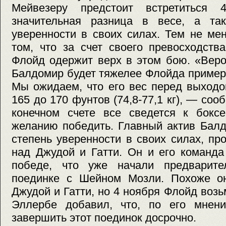
Мейвезеру предстоит встретиться 
значительная разница в весе, а та
уверенности в своих силах. Тем не ме
том, что за счет своего превосходств
Флойд одержит верх в этом бою. «Веро
Балдомир будет тяжелее Флойда примерно
Мы ожидаем, что его вес перед выходо
165 до 170 фунтов (74,8-77,1 кг), — со
конечном счете все сведется к боксе
желанию победить. Главный актив Бал
степень уверенности в своих силах, п
над Джудой и Гатти. Он и его команда
победе, что уже начали предварите
поединке с Шейном Мозли. Похоже о
Джудой и Гатти, но 4 ноября Флойд возь
Эллербе добавил, что, по его мнен
завершить этот поединок досрочно.