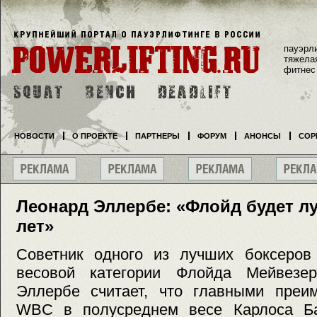
пауэрл
тяжела
фитнес
НОВОСТИ
О ПРОЕКТЕ
ПАРТНЕРЫ
ФОРУМ
АНОНСЫ
СОР
Леонард Эллербе: «Флойд будет л
лет»
Советник одного из лучших боксеров
весовой категории Флойда Мейвезер
Эллербе считает, что главными преи
WBC в полусреднем весе Карлоса Ба