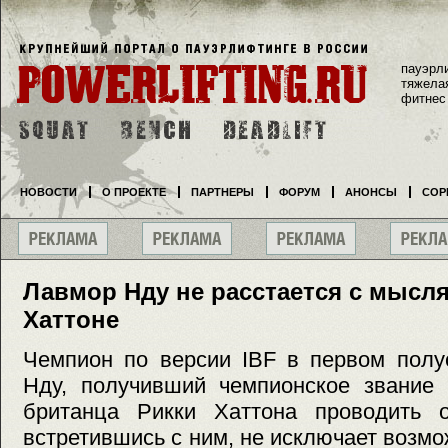
пауэрл
тяжела
фитнес
НОВОСТИ
О ПРОЕКТЕ
ПАРТНЕРЫ
ФОРУМ
АНОНСЫ
СОР
Лавмор Нду не расстается с мысл
Хаттоне
Чемпион по версии IBF в первом полу
Нду, получивший чемпионское звание 
британца Рикки Хаттона проводить о
встретившись с ним, не исключает возмо