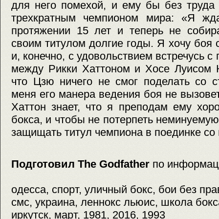
для него помехой, и ему бы без труда
трехкратным чемпионом мира: «Я жд
протяжении 15 лет и теперь не собир
своим титулом долгие годы. Я хочу боя
и, конечно, с удовольствием встречусь 
между Рикки Хаттоном и Хосе Луисом К
что Цзю ничего не смог поделать со с
меня его манера ведения боя не вызовет
Хаттон знает, что я преподам ему хор
бокса, и чтобы не потерпеть неминуемую
защищать титул чемпиона в поединке со 
Подготовил The Godfather
по информац
одесса, спорт, уличный бокс, бои без пра
смс, украина, леннокс льюис, школа бокса
иркутск, март, 1981, 2016, 1993