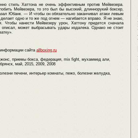
енно стиль Хаттона не очень эффективным против Мейвезера.
побить Мейвезера, то это был бы высокий, длиннорукий боксер,
азал Юбанк. — И чтобы он обязательно заканчивал атаки левым
 делает одно и то же под огнем — нагибается вправо. Я не знаю,
я. Чтобы нанести Мейвезеру урон, Хаттону придется сначала
я описал, может выбрасывать удары издалека. Однако не стоит
атку».
 информации сайта
allboxing.ru
джонс, приемы бокса, федерация, mix fight, мухаммед али,
брянск, май, 2015, 2009, 2008
ы, болезни печени, интерьер комнаты, пежо, болезни желудка,