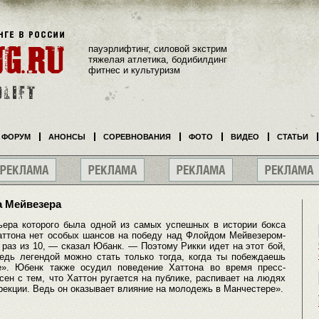
пауэрлифтинг, силовой экстрим
тяжелая атлетика, бодибилдинг
фитнес и культуризм
ФОРУМ
АНОНСЫ
СОРЕВНОВАНИЯ
ФОТО
ВИДЕО
СТАТЬИ
а Мейвезера
ьера которого была одной из самых успешных в истории бокса
Хаттона нет особых шансов на победу над Флойдом Мейвезером-
раз из 10, — сказал Юбанк. — Поэтому Рикки идет на этот бой,
Ведь легендой можно стать только тогда, когда ты побеждаешь
е». Юбенк также осудил поведение Хаттона во время пресс-
ен с тем, что Хаттон ругается на публике, распивает на людях
эрекции. Ведь он оказывает влияние на молодежь в Манчестере».