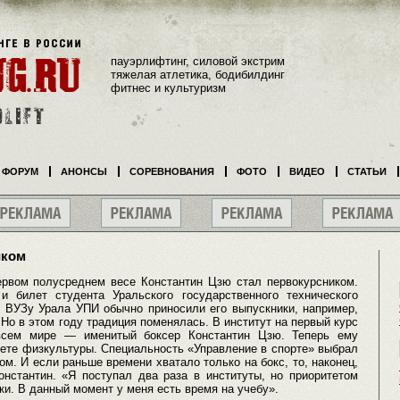
пауэрлифтинг, силовой экстрим
тяжелая атлетика, бодибилдинг
фитнес и культуризм
ФОРУМ
АНОНСЫ
СОРЕВНОВАНИЯ
ФОТО
ВИДЕО
СТАТЬИ
иком
рвом полусреднем весе Константин Цзю стал первокурсником.
 билет студента Уральского государственного технического
у ВУЗу Урала УПИ обычно приносили его выпускники, например,
Но в этом году традиция поменялась. В институт на первый курс
всем мире — именитый боксер Константин Цзю. Теперь ему
тете физкультуры. Специальность «Управление в спорте» выбрал
м. И если раньше времени хватало только на бокс, то, наконец,
онстантин. «Я поступал два раза в институты, но приоритетом
ки. В данный момент у меня есть время на учебу».