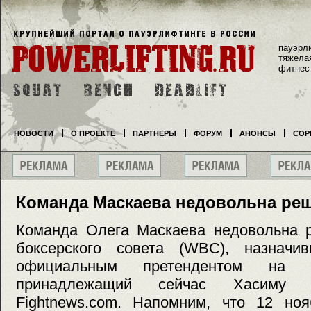
пауэрл
тяжела
фитнес
НОВОСТИ
О ПРОЕКТЕ
ПАРТНЕРЫ
ФОРУМ
АНОНСЫ
СОР
Команда Маскаева недовольна р
Команда Олега Маскаева недовольна 
боксерского совета (WBC), назначи
официальным претендентом на ч
принадлежащий сейчас Хасиму Р
Fightnews.com. Напомним, что 12 но