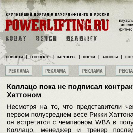
пауэрл
тяжела
фитнес
НОВОСТИ
О ПРОЕКТЕ
ПАРТНЕРЫ
ФОРУМ
АНОНСЫ
СОР
Коллацо пока не подписал контрак
Хаттоном
Несмотря на то, что представители ч
первом полусреднем весе Рикки Хаттона
он встретится с чемпионом WBA в пол
Коллацо, менеджер и тренер после