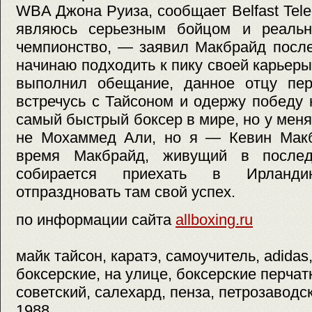
WBA Джона Руиза, сообщает Belfast Tele
являюсь серьезным бойцом и реальн
чемпионство, — заявил Макбрайд посл
начинаю подходить к пику своей карьеры
выполнил обещание, данное отцу пер
встречусь с Тайсоном и одержу победу
самый быстрый боксер в мире, но у меня
не Мохаммед Али, но я — Кевин Мак
время Макбрайд, живущий в после
собирается приехать в Ирланд
отпраздновать там свой успех.
по информации сайта
allboxing.ru
майк тайсон, каратэ, самоучитель, adidas
боксерские, на улице, боксерские перчат
советский, салехард, пенза, петрозаводск
1988