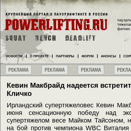
пауэрл
тяжела
фитнес
НОВОСТИ
О ПРОЕКТЕ
ПАРТНЕРЫ
ФОРУМ
АНОНСЫ
СОР
Кевин Макбрайд надеется встрети
Кличко
Ирландский супертяжеловес Кевин Мак
июня сенсационную победу над эк
супертяжелом весе Майком Тайсоном, н
на бой против чемпиона WBC Виталия 