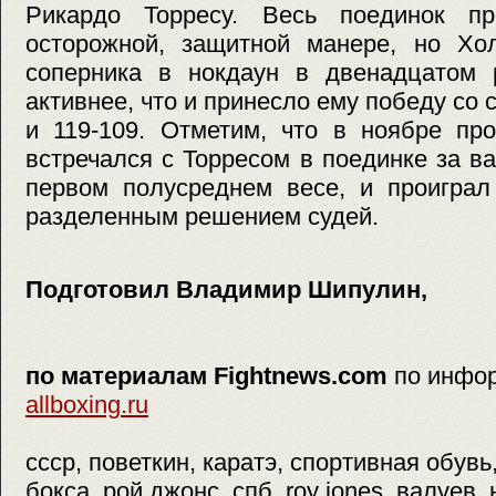
Рикардо Торресу. Весь поединок пр
осторожной, защитной манере, но Хол
соперника в нокдаун в двенадцатом 
активнее, что и принесло ему победу со с
и 119-109. Отметим, что в ноябре пр
встречался с Торресом в поединке за 
первом полусреднем весе, и проиграл
разделенным решением судей.
Подготовил Владимир Шипулин,
по материалам Fightnews.com
по инфо
allboxing.ru
ссср, поветкин, каратэ, спортивная обувь
бокса, рой джонс, спб, roy jones, валуев,