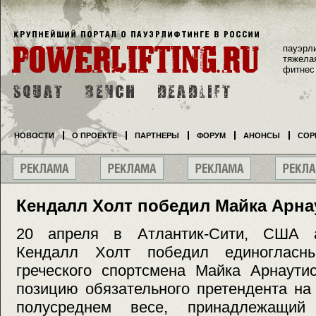
пауэрл
тяжела
фитнес
НОВОСТИ
О ПРОЕКТЕ
ПАРТНЕРЫ
ФОРУМ
АНОНСЫ
СОР
Кендалл Холт победил Майка Арна
20 апреля в Атлантик-Сити, США а
Кендалл Холт победил единогласн
греческого спортсмена Майка Арнаути
позицию обязательного претендента н
полусреднем весе, принадлежащий