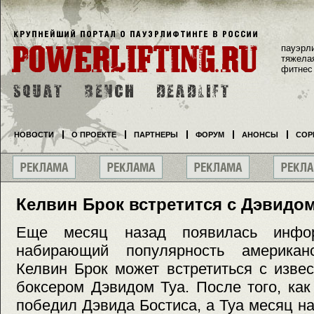
пауэрл
тяжела
фитнес
НОВОСТИ
О ПРОЕКТЕ
ПАРТНЕРЫ
ФОРУМ
АНОНСЫ
СОР
Келвин Брок встретится с Дэвидом
Еще месяц назад появилась инфо
набирающий популярность американс
Келвин Брок может встретиться с изве
боксером Дэвидом Туа. После того, ка
победил Дэвида Бостиса, а Туа месяц 