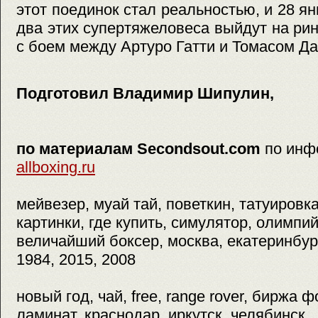
этот поединок стал реальностью, и 28 я
два этих супертяжеловеса выйдут на рин
с боем между Артуро Гатти и Томасом Д
Подготовил Владимир Шипулин,
по материалам Secondsout.com
по инф
allboxing.ru
мейвезер, муай тай, поветкин, татуировк
картинки, где купить, симулятор, олимпий
величайший боксер, москва, екатеринбург
1984, 2015, 2008
новый год, чай, free, range rover, биржа ф
ламинат, краснодар, иркутск, челябинск