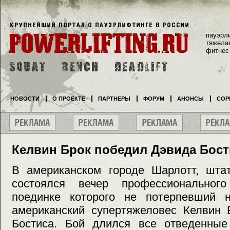
пауэрл
тяжела
фитнес
НОВОСТИ
О ПРОЕКТЕ
ПАРТНЕРЫ
ФОРУМ
АНОНСЫ
СОР
Келвин Брок победил Дэвида Бост
В американском городе Шарлотт, шта
состоялся вечер профессиональног
поединке которого не потерпевший 
американский супертяжеловес Келвин 
Бостиса. Бой длился все отведенные