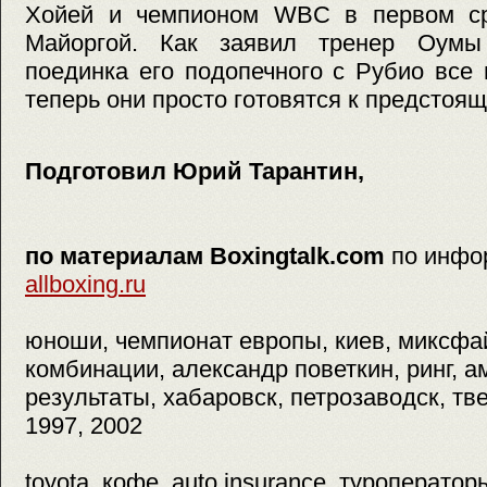
Хойей и чемпионом WBC в первом ср
Майоргой. Как заявил тренер Оум
поединка его подопечного с Рубио все 
теперь они просто готовятся к предстоя
Подготовил Юрий Тарантин,
по материалам Boxingtalk.com
по инфо
allboxing.ru
юноши, чемпионат европы, киев, миксфай
комбинации, александр поветкин, ринг, а
результаты, хабаровск, петрозаводск, тве
1997, 2002
toyota, кофе, auto insurance, туроперато