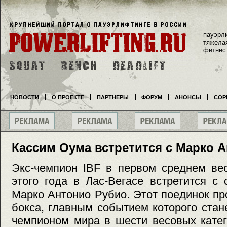
пауэрл
тяжела
фитнес
НОВОСТИ
О ПРОЕКТЕ
ПАРТНЕРЫ
ФОРУМ
АНОНСЫ
СОР
Кассим Оума встретится с Марко 
Экс-чемпион IBF в первом среднем ве
этого года в Лас-Вегасе встретится с
Марко Антонио Рубио. Этот поединок пр
бокса, главным событием которого ста
чемпионом мира в шести весовых кате