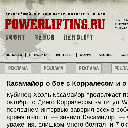
пауэрл
тяжела
фитнес
НОВОСТИ
О ПРОЕКТЕ
ПАРТНЕРЫ
ФОРУМ
АНОНСЫ
СОР
Касамайор о бое с Корралесом и о
Кубинец Хоэль Касамайор продолжает по
октября с Диего Корралесом за титул W
последнем интервью заверил всех в соб
время вышло, — заявил Касамайор. — 
уважения, слишком много болтал, и 7 ок