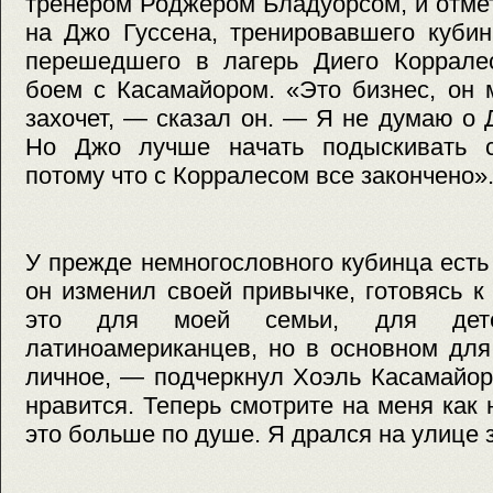
тренером Роджером Бладуорсом, и отмет
на Джо Гуссена, тренировавшего кубин
перешедшего в лагерь Диего Коррале
боем с Касамайором. «Это бизнес, он 
захочет, — сказал он. — Я не думаю о 
Но Джо лучше начать подыскивать с
потому что с Корралесом все закончено»
У прежде немногословного кубинца есть
он изменил своей привычке, готовясь 
это для моей семьи, для дете
латиноамериканцев, но в основном для
личное, — подчеркнул Хоэль Касамайор
нравится. Теперь смотрите на меня как 
это больше по душе. Я дрался на улице з