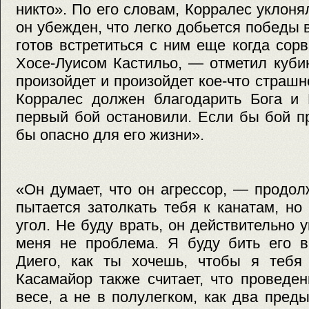
никто». По его словам, Корралес уклоня
он убежден, что легко добьется победы 
готов встретиться с ним еще когда сорв
Хосе-Луисом Кастильо, — отметил куби
произойдет и произойдет кое-что страшн
Корралес должен благодарить Бога и 
первый бой остановили. Если бы бой п
бы опасно для его жизни».
«Он думает, что он агрессор, — продо
пытается затолкать тебя к канатам, но
угол. Не буду врать, он действительно 
меня не проблема. Я буду бить его в
Диего, как ты хочешь, чтобы я тебя
Касамайор также считает, что проведе
весе, а не в полулегком, как два пред