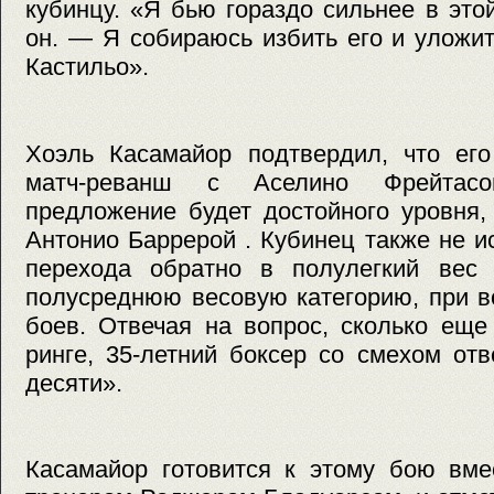
кубинцу. «Я бью гораздо сильнее в это
он. — Я собираюсь избить его и уложить
Кастильо».
Хоэль Касамайор подтвердил, что его
матч-реванш с Аселино Фрейтас
предложение будет достойного уровня,
Антонио Баррерой . Кубинец также не 
перехода обратно в полулегкий вес
полусреднюю весовую категорию, при 
боев. Отвечая на вопрос, сколько еще
ринге, 35-летний боксер со смехом от
десяти».
Касамайор готовится к этому бою вме