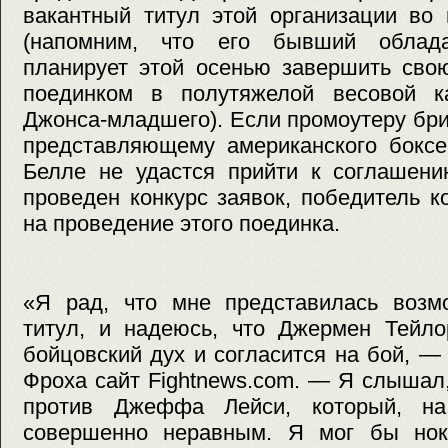
вакантный титул этой организации во
(напомним, что его бывший облад
планирует этой осенью завершить сво
поединком в полутяжелой весовой к
Джонса-младшего). Если промоутеру бр
представляющему американского боксе
Белле не удастся прийти к соглашени
проведен конкурс заявок, победитель к
на проведение этого поединка.
«Я рад, что мне представилась возмо
титул, и надеюсь, что Джермен Тейло
бойцовский дух и согласится на бой, —
Фроха сайт Fightnews.com. — Я слышал,
против Джеффа Лейси, который, на
совершенно неравным. Я мог бы нок