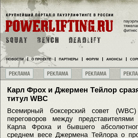
пауэрл
тяжела
фитнес
НОВОСТИ
О ПРОЕКТЕ
ПАРТНЕРЫ
ФОРУМ
АНОНСЫ
СОР
Карл Фрох и Джермен Тейлор сраз
титул WBC
Всемирный боксерский совет (WBC
переговоров между представителями 
Карла Фроха и бывшего абсолютно
среднем весе Джермена Тейлора о про