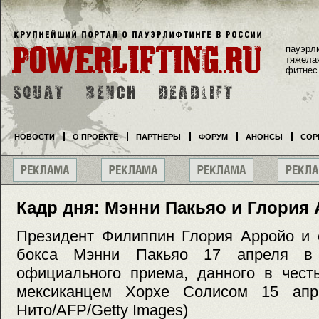
пауэрл
тяжела
фитнес
НОВОСТИ
О ПРОЕКТЕ
ПАРТНЕРЫ
ФОРУМ
АНОНСЫ
СОР
Кадр дня: Мэнни Пакьяо и Глория
Президент Филиппин Глория Арройо и 
бокса Мэнни Пакьяо 17 апреля в
официального приема, данного в чест
мексиканцем Хорхе Солисом 15 ап
Нито/AFP/Getty Images)