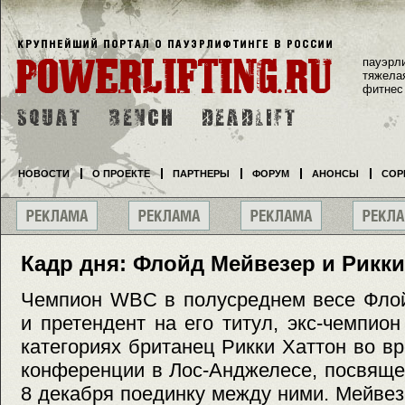
пауэрл
тяжела
фитнес
НОВОСТИ
О ПРОЕКТЕ
ПАРТНЕРЫ
ФОРУМ
АНОНСЫ
СОР
Кадр дня: Флойд Мейвезер и Рикки
Чемпион WBC в полусреднем весе Фло
и претендент на его титул, экс-чемпио
категориях британец Рикки Хаттон во в
конференции в Лос-Анджелесе, посвяще
8 декабря поединку между ними. Мейве