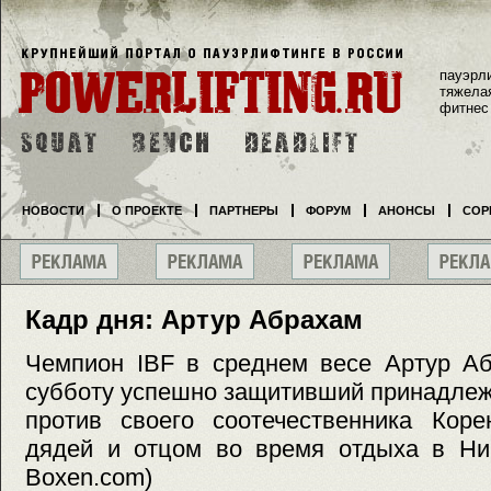
пауэрл
тяжела
фитнес
НОВОСТИ
О ПРОЕКТЕ
ПАРТНЕРЫ
ФОРУМ
АНОНСЫ
СОР
Кадр дня: Артур Абрахам
Чемпион IBF в среднем весе Артур А
субботу успешно защитивший принадлеж
против своего соотечественника Коре
дядей и отцом во время отдыха в Ниц
Boxen.com)